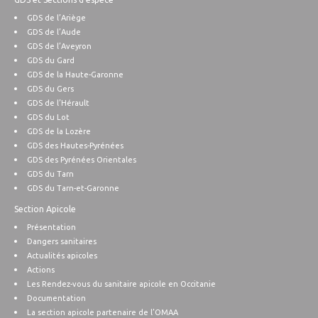
GDS de l’Ariège
GDS de l’Aude
GDS de l’Aveyron
GDS du Gard
GDS de la Haute-Garonne
GDS du Gers
GDS de l’Hérault
GDS du Lot
GDS de la Lozère
GDS des Hautes-Pyrénées
GDS des Pyrénées Orientales
GDS du Tarn
GDS du Tarn-et-Garonne
Section Apicole
Présentation
Dangers sanitaires
Actualités apicoles
Actions
Les Rendez-vous du sanitaire apicole en Occitanie
Documentation
La section apicole partenaire de l’OMAA