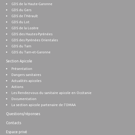
GDS de la Haute-Garonne
GDS du Gers
GDS de l’Hérault
GDS du Lot
GDS de la Lozère
GDS des Hautes-Pyrénées
GDS des Pyrénées Orientales
GDS du Tarn
GDS du Tarn-et-Garonne
Section Apicole
Présentation
Dangers sanitaires
Actualités apicoles
Actions
Les Rendez-vous du sanitaire apicole en Occitanie
Documentation
La section apicole partenaire de l’OMAA
Questions/réponses
Contacts
Espace privé