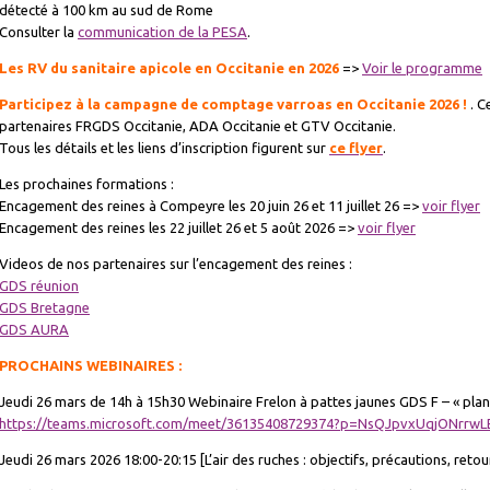
détecté à 100 km au sud de Rome
Consulter la
communication de la PESA
.
Les RV du sanitaire apicole en Occitanie en 2026
=>
Voir le programme
Participez à la campagne de comptage varroas en Occitanie 2026 !
. C
partenaires FRGDS Occitanie, ADA Occitanie et GTV Occitanie.
Tous les détails et les liens d’inscription figurent sur
ce flyer
.
Les prochaines formations :
Encagement des reines à Compeyre les 20 juin 26 et 11 juillet 26 =>
voir flyer
Encagement des reines les 22 juillet 26 et 5 août 2026 =>
voir flyer
Videos de nos partenaires sur l’encagement des reines :
GDS réunion
GDS Bretagne
GDS AURA
PROCHAINS WEBINAIRES :
Jeudi 26 mars de 14h à 15h30 Webinaire Frelon à pattes jaunes GDS F – « plan
https://teams.microsoft.com/meet/36135408729374?p=NsQJpvxUqjONrrwL
Jeudi 26 mars 2026 18:00-20:15 [L’air des ruches : objectifs, précautions, ret