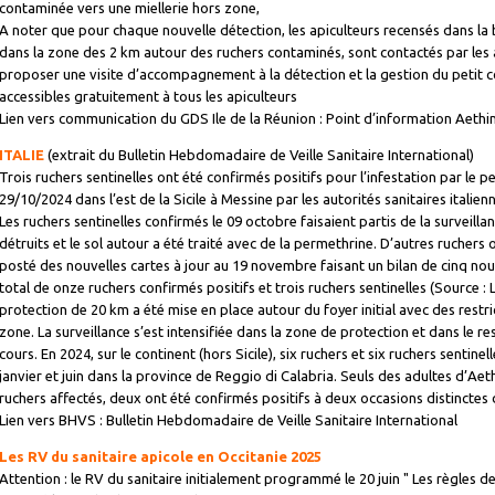
contaminée vers une miellerie hors zone,
A noter que pour chaque nouvelle détection, les apiculteurs recensés dans l
dans la zone des 2 km autour des ruchers contaminés, sont contactés par les 
proposer une visite d’accompagnement à la détection et la gestion du petit c
accessibles gratuitement à tous les apiculteurs
Lien vers communication du GDS Ile de la Réunion : Point d’information Aethi
ITALIE
(extrait du Bulletin Hebdomadaire de Veille Sanitaire International)
Trois ruchers sentinelles ont été confirmés positifs pour l’infestation par le p
29/10/2024 dans l’est de la Sicile à Messine par les autorités sanitaires italien
Les ruchers sentinelles confirmés le 09 octobre faisaient partis de la surveillan
détruits et le sol autour a été traité avec de la permethrine. D’autres ruchers 
posté des nouvelles cartes à jour au 19 novembre faisant un bilan de cinq nou
total de onze ruchers confirmés positifs et trois ruchers sentinelles (Source :
protection de 20 km a été mise en place autour du foyer initial avec des rest
zone. La surveillance s’est intensifiée dans la zone de protection et dans le res
cours. En 2024, sur le continent (hors Sicile), six ruchers et six ruchers sentinel
janvier et juin dans la province de Reggio di Calabria. Seuls des adultes d’Ae
ruchers affectés, deux ont été confirmés positifs à deux occasions distinctes 
Lien vers BHVS : Bulletin Hebdomadaire de Veille Sanitaire International
Les RV du sanitaire apicole en Occitanie 2025
Attention : le RV du sanitaire initialement programmé le 20 juin " Les règles de