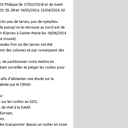
St Philippe (le 27/02/2024) et de Saint-
 03, 05, 08 et 16/03/2024, 25/04/2024, 02
, très peu de larves, pas de nymphes.
’île puisqu’on le retrouve au nord-est de
et 8 larves à Sainte-Marie les 18/06/2024
te trouvé).
 seules fois où des larves ont été
ment des colonies et par conséquent des
, de partitionner voire mettre en
bien surveiller et piéger les ruches pour
 afin d’alimenter une étude sur la
alisée par le CIRAD.
t :
 sur les ruches au GDS,
 de miel à la DAAF,
’Europe,
es,
les transporter depuis un rucher en zone