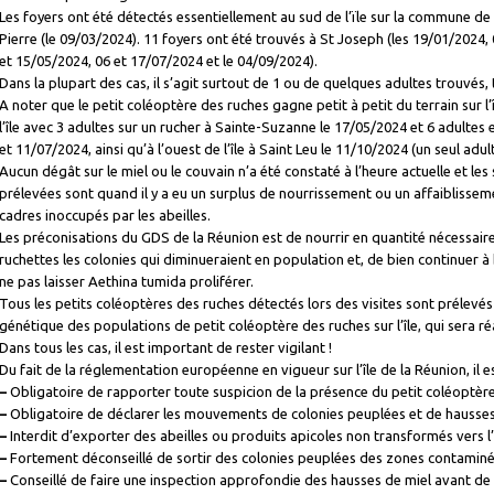
Les foyers ont été détectés essentiellement au sud de l’ïle sur la commune de 
Pierre (le 09/03/2024). 11 foyers ont été trouvés à St Joseph (les 19/01/2024,
et 15/05/2024, 06 et 17/07/2024 et le 04/09/2024).
Dans la plupart des cas, il s’agit surtout de 1 ou de quelques adultes trouvés
A noter que le petit coléoptère des ruches gagne petit à petit du terrain sur l
l’île avec 3 adultes sur un rucher à Sainte-Suzanne le 17/05/2024 et 6 adultes 
et 11/07/2024, ainsi qu’à l’ouest de l’île à Saint Leu le 11/10/2024 (un seul adul
Aucun dégât sur le miel ou le couvain n’a été constaté à l’heure actuelle et les
prélevées sont quand il y a eu un surplus de nourrissement ou un affaiblisse
cadres inoccupés par les abeilles.
Les préconisations du GDS de la Réunion est de nourrir en quantité nécessaire
ruchettes les colonies qui diminueraient en population et, de bien continuer à 
ne pas laisser Aethina tumida proliférer.
Tous les petits coléoptères des ruches détectés lors des visites sont prélevés
génétique des populations de petit coléoptère des ruches sur l’île, qui sera ré
Dans tous les cas, il est important de rester vigilant !
Du fait de la réglementation européenne en vigueur sur l’île de la Réunion, il es
–
Obligatoire de rapporter toute suspicion de la présence du petit coléoptère
–
Obligatoire de déclarer les mouvements de colonies peuplées et de hausses
–
Interdit d’exporter des abeilles ou produits apicoles non transformés vers l
–
Fortement déconseillé de sortir des colonies peuplées des zones contaminé
–
Conseillé de faire une inspection approfondie des hausses de miel avant de 