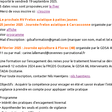
reporté le vendredi 19 septembre 2025.
5 dates vous sont proposées,voir
le flyer
Merci de vous inscrire ici :
s’inscrire
Le prochain RV Frelon asiatique à pattes jaunes
25 janvier 2025 : Journée frelon asiatique à Carcassonne
organisée par
Voir
affiche
Voir
programme
Mail d’inscription : gdsaformation@gmail.com (marquer son nom, mail et tel et 
8 février 2025 : Journée apiculture à Florac (48)
organisée par le GDSA 48.
11 ou par mail : carine.lallemand@cevennes-parcnational.fr
Une formation sur l’encagement des reines pour le traitement hivernal se dér
samedi 12 octobre 2024 avec la FRGDS Occitanie, le GDSA 66, Intervenants 
l’ADA Occitanie.
Pour toute inscription, contacter Nils Haentjens :
nils haentjens
.
Objectifs : Acquérir la compétence pour encager en été et savoir évaluer l’inté
vigilance à prendre en compte pour appliquer cette pratique
Programme
• Intérêt des pratiques d’encagement hivernal
• Appréhender les seuils et points de vigilance