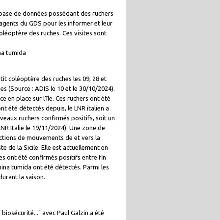
a base de données possédant des ruchers
agents du GDS pour les informer et leur
oléoptère des ruches. Ces visites sont
na tumida
etit coléoptère des ruches les 09, 28 et
nes (Source : ADIS le 10 et le 30/10/2024).
ce en place sur l’île. Ces ruchers ont été
ont été détectés depuis, le LNR italien a
veaux ruchers confirmés positifs, soit un
 LNR Italie le 19/11/2024). Une zone de
rictions de mouvements de et vers la
te de la Sicile. Elle est actuellement en
les ont été confirmés positifs entre fin
thina tumida ont été détectés. Parmi les
durant la saison.
 biosécurité..." avec Paul Galzin a été