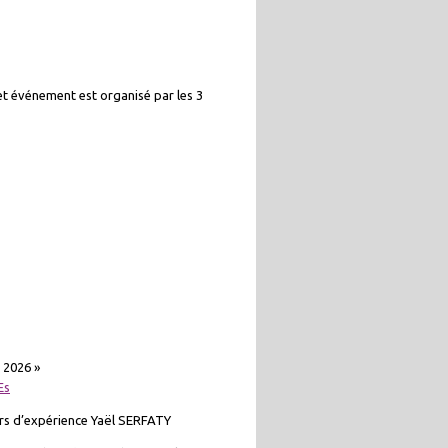
et événement est organisé par les 3
 2026 »
Es
ours d’expérience Yaël SERFATY