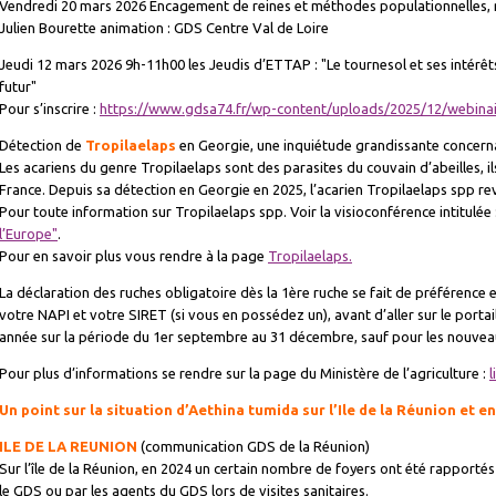
Vendredi 20 mars 2026 Encagement de reines et méthodes populationnelles, r
Julien Bourette animation : GDS Centre Val de Loire
Jeudi 12 mars 2026 9h-11h00 les Jeudis d’ETTAP : "Le tournesol et ses intérêts
futur"
Pour s’inscrire :
https://www.gdsa74.fr/wp-content/uploads/2025/12/webina
Détection de
Tropilaelaps
en Georgie, une inquiétude grandissante concernan
Les acariens du genre Tropilaelaps sont des parasites du couvain d’abeilles, il
France. Depuis sa détection en Georgie en 2025, l’acarien Tropilaelaps spp rev
Pour toute information sur Tropilaelaps spp. Voir la visioconférence intitulée 
l’Europe"
.
Pour en savoir plus vous rendre à la page
Tropilaelaps.
La déclaration des ruches obligatoire dès la 1ère ruche se fait de préférence e
votre NAPI et votre SIRET (si vous en possédez un), avant d’aller sur le portail
année sur la période du 1er septembre au 31 décembre, sauf pour les nouveau
Pour plus d’informations se rendre sur la page du Ministère de l’agriculture :
l
Un point sur la situation d’Aethina tumida sur l’Ile de la Réunion et en
ILE DE LA REUNION
(communication GDS de la Réunion)
Sur l’île de la Réunion, en 2024 un certain nombre de foyers ont été rapportés
le GDS ou par les agents du GDS lors de visites sanitaires.