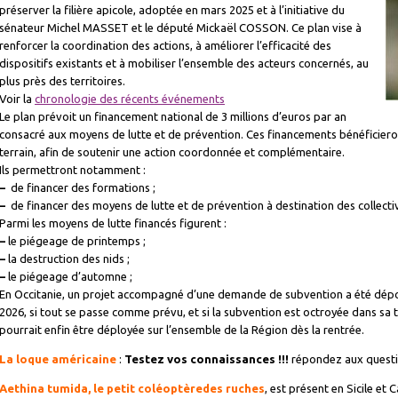
préserver la filière apicole, adoptée en mars 2025 et à l’initiative du
sénateur Michel MASSET et le député Mickaël COSSON. Ce plan vise à
renforcer la coordination des actions, à améliorer l’efficacité des
dispositifs existants et à mobiliser l’ensemble des acteurs concernés, au
plus près des territoires.
Voir la
chronologie des récents événements
Le plan prévoit un financement national de 3 millions d’euros par an
consacré aux moyens de lutte et de prévention. Ces financements bénéficieront
terrain, afin de soutenir une action coordonnée et complémentaire.
Ils permettront notamment :
–
de financer des formations ;
–
de financer des moyens de lutte et de prévention à destination des collecti
Parmi les moyens de lutte financés figurent :
–
le piégeage de printemps ;
–
la destruction des nids ;
–
le piégeage d’automne ;
En Occitanie, un projet accompagné d’une demande de subvention a été dépos
2026, si tout se passe comme prévu, et si la subvention est octroyée dans sa 
pourrait enfin être déployée sur l’ensemble de la Région dès la rentrée.
La loque américaine
:
Testez vos connaissances !!!
répondez aux questi
Aethina tumida, le petit coléoptèredes ruches
, est présent en Sicile et 