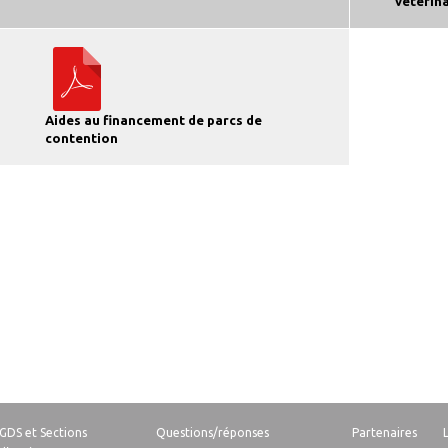
vétérin
Aides au financement de parcs de
contention
GDS et Sections
Questions/réponses
Partenaires