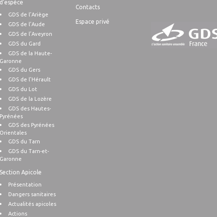
d’espèce
Contacts
GDS de l’Ariège
Espace privé
GDS de l’Aude
GDS de l’Aveyron
GDS du Gard
GDS de la Haute-
Garonne
GDS du Gers
GDS de l’Hérault
GDS du Lot
GDS de la Lozère
GDS des Hautes-
Pyrénées
GDS des Pyrénées
Orientales
GDS du Tarn
GDS du Tarn-et-
Garonne
Section Apicole
Présentation
Dangers sanitaires
Actualités apicoles
Actions