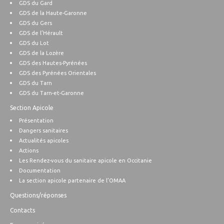
GDS du Gard
GDS de la Haute-Garonne
GDS du Gers
GDS de l’Hérault
GDS du Lot
GDS de la Lozère
GDS des Hautes-Pyrénées
GDS des Pyrénées Orientales
GDS du Tarn
GDS du Tarn-et-Garonne
Section Apicole
Présentation
Dangers sanitaires
Actualités apicoles
Actions
Les Rendez-vous du sanitaire apicole en Occitanie
Documentation
La section apicole partenaire de l’OMAA
Questions/réponses
Contacts