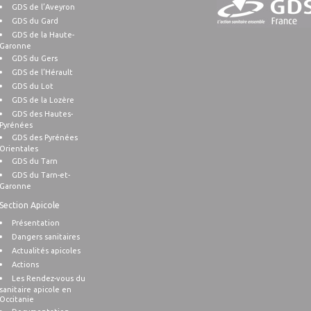
GDS de l’Aveyron
GDS du Gard
GDS de la Haute-
Garonne
GDS du Gers
GDS de l’Hérault
GDS du Lot
GDS de la Lozère
GDS des Hautes-
Pyrénées
GDS des Pyrénées
Orientales
GDS du Tarn
GDS du Tarn-et-
Garonne
Section Apicole
Présentation
Dangers sanitaires
Actualités apicoles
Actions
Les Rendez-vous du
sanitaire apicole en
Occitanie