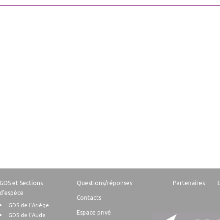
GDS et Sections
Questions/réponses
Partenaires
d’espèce
Contacts
GDS de l’Ariège
Espace privé
GDS de l’Aude