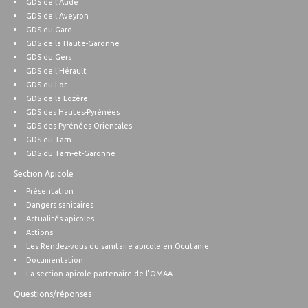
GDS de l’Aude
GDS de l’Aveyron
GDS du Gard
GDS de la Haute-Garonne
GDS du Gers
GDS de l’Hérault
GDS du Lot
GDS de la Lozère
GDS des Hautes-Pyrénées
GDS des Pyrénées Orientales
GDS du Tarn
GDS du Tarn-et-Garonne
Section Apicole
Présentation
Dangers sanitaires
Actualités apicoles
Actions
Les Rendez-vous du sanitaire apicole en Occitanie
Documentation
La section apicole partenaire de l’OMAA
Questions/réponses