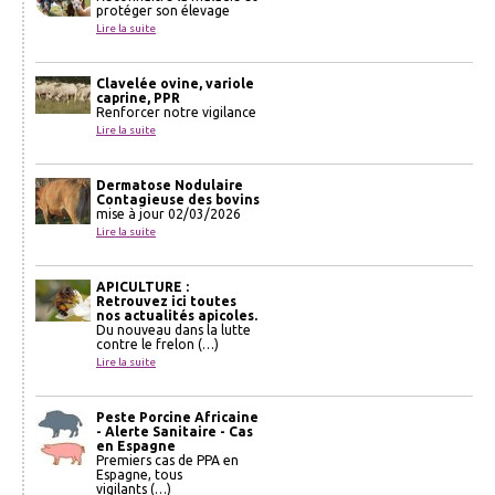
protéger son élevage
Lire la suite
Clavelée ovine, variole
caprine, PPR
Renforcer notre vigilance
Lire la suite
Dermatose Nodulaire
Contagieuse des bovins
mise à jour 02/03/2026
Lire la suite
APICULTURE :
Retrouvez ici toutes
nos actualités apicoles.
Du nouveau dans la lutte
contre le frelon (…)
Lire la suite
Peste Porcine Africaine
- Alerte Sanitaire - Cas
en Espagne
Premiers cas de PPA en
Espagne, tous
vigilants (…)