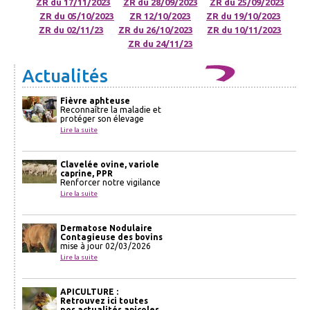
ZR du 17/11/2023
ZR du 28/09/2023
ZR du 25/09/2023
ZR du 05/10/2023
ZR 12/10/2023
ZR du 19/10/2023
ZR du 02/11/23
ZR du 26/10/2023
ZR du 10/11/2023
ZR du 24/11/23
Actualités
Fièvre aphteuse
Reconnaître la maladie et
protéger son élevage
Lire la suite
Clavelée ovine, variole
caprine, PPR
Renforcer notre vigilance
Lire la suite
Dermatose Nodulaire
Contagieuse des bovins
mise à jour 02/03/2026
Lire la suite
APICULTURE :
Retrouvez ici toutes
nos actualités apicoles.