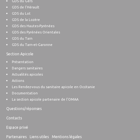
GDS du Gers
GDS de l’Hérault
GDS du Lot
GDS de la Lozère
GDS des Hautes-Pyrénées
GDS des Pyrénées Orientales
GDS du Tarn
GDS du Tarn-et-Garonne
Section Apicole
Présentation
Dangers sanitaires
Actualités apicoles
Actions
Les Rendez-vous du sanitaire apicole en Occitanie
Documentation
La section apicole partenaire de l’OMAA
Questions/réponses
Contacts
Espace privé
Partenaires
Liens utiles
Mentions légales