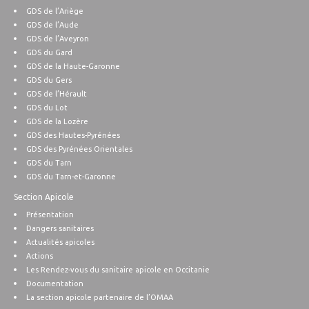
GDS de l’Ariège
GDS de l’Aude
GDS de l’Aveyron
GDS du Gard
GDS de la Haute-Garonne
GDS du Gers
GDS de l’Hérault
GDS du Lot
GDS de la Lozère
GDS des Hautes-Pyrénées
GDS des Pyrénées Orientales
GDS du Tarn
GDS du Tarn-et-Garonne
Section Apicole
Présentation
Dangers sanitaires
Actualités apicoles
Actions
Les Rendez-vous du sanitaire apicole en Occitanie
Documentation
La section apicole partenaire de l’OMAA