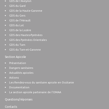
GDS de l’Aveyron
GDS du Gard
GDS de la Haute-Garonne
GDS du Gers
GDS de l’Hérault
GDS du Lot
GDS de la Lozère
GDS des Hautes-Pyrénées
GDS des Pyrénées Orientales
GDS du Tarn
GDS du Tarn-et-Garonne
Section Apicole
Présentation
Dangers sanitaires
Actualités apicoles
Actions
Les Rendez-vous du sanitaire apicole en Occitanie
Documentation
La section apicole partenaire de l’OMAA
Questions/réponses
Contacts