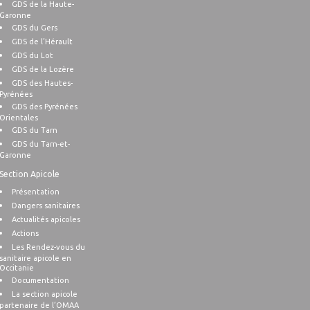
GDS de la Haute-
Garonne
GDS du Gers
GDS de l’Hérault
GDS du Lot
GDS de la Lozère
GDS des Hautes-
Pyrénées
GDS des Pyrénées
Orientales
GDS du Tarn
GDS du Tarn-et-
Garonne
Section Apicole
Présentation
Dangers sanitaires
Actualités apicoles
Actions
Les Rendez-vous du
sanitaire apicole en
Occitanie
Documentation
La section apicole
partenaire de l’OMAA