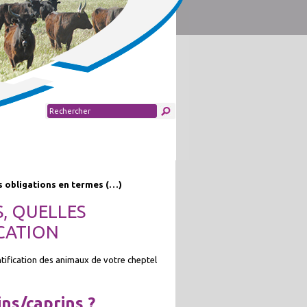
es obligations en termes (…)
S, QUELLES
ICATION
ntification des animaux de votre cheptel
ins/caprins ?