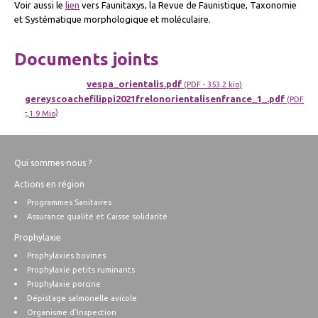
Voir aussi le
lien
vers Faunitaxys, la Revue de Faunistique, Taxonomie
et Systématique morphologique et moléculaire.
Documents joints
vespa_orientalis.pdf
(
PDF
-
353.2 kio
)
gereyscoachefilippi2021frelonorientalisenfrance_1_.pdf
(
PDF
-
)
1.9 Mio
Qui sommes-nous ?
Actions en région
Programmes Sanitaires
Assurance qualité et Caisse solidarité
Prophylaxie
Prophylaxies bovines
Prophylaxie petits ruminants
Prophylaxie porcine
Dépistage salmonelle avicole
Organisme d’Inspection