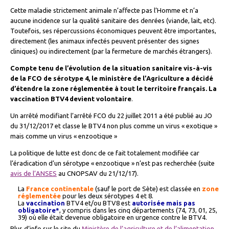
Cette maladie strictement animale n’affecte pas l’Homme et n’a
aucune incidence sur la qualité sanitaire des denrées (viande, lait, etc).
Toutefois, ses répercussions économiques peuvent être importantes,
directement (les animaux infectés peuvent présenter des signes
cliniques) ou indirectement (par la fermeture de marchés étrangers).
Compte tenu de l’évolution de la situation sanitaire vis-à-vis
de la FCO de sérotype 4, le ministère de l’Agriculture a décidé
d’étendre la zone réglementée à tout le territoire français. La
vaccination BTV4 devient volontaire
.
Un arrêté modifiant l’arrêté FCO du 22 juillet 2011 a été publié au JO
du 31/12/2017 et classe le BTV4 non plus comme un virus « exotique »
mais comme un virus « enzootique »
La politique de lutte est donc de ce fait totalement modifiée car
l’éradication d’un sérotype « enzootique » n’est pas recherchée (suite
avis de l’ANSES
au CNOPSAV du 21/12/17).
La
France continentale
(sauf le port de Sète) est classée en
zone
réglementée
pour les deux sérotypes 4 et 8.
La
vaccination
BTV4 et/ou BTV8 est
autorisée mais pas
obligatoire*
, y compris dans les cinq départements (74, 73, 01, 25,
39) où elle était devenue obligatoire en urgence contre le BTV4.
Plus d’info sur le site du
Ministère de l’agriculture et de l’alimentation