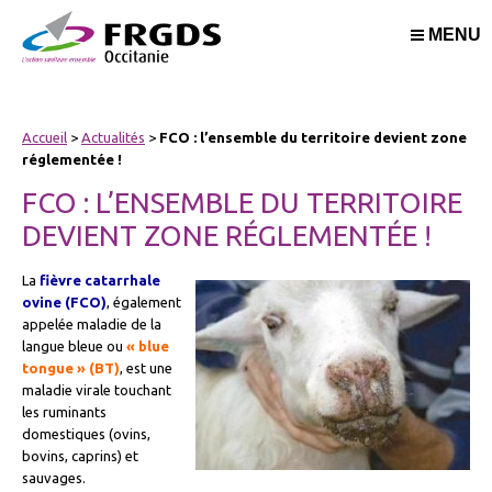
MENU
Accueil
>
Actualités
>
FCO : l’ensemble du territoire devient zone
réglementée !
FCO : L’ENSEMBLE DU TERRITOIRE
DEVIENT ZONE RÉGLEMENTÉE !
La
fièvre catarrhale
ovine (FCO)
, également
appelée maladie de la
langue bleue ou
« blue
tongue » (BT)
, est une
maladie virale touchant
les ruminants
domestiques (ovins,
bovins, caprins) et
sauvages.