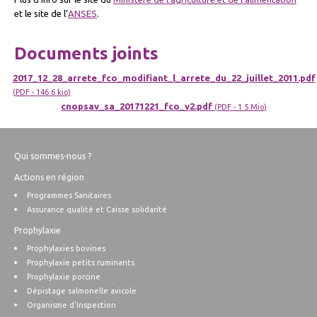
et le site de l’
ANSES
.
Documents joints
2017_12_28_arrete_fco_modifiant_l_arrete_du_22_juillet_2011.pdf
(
PDF
-
146.6 kio
)
cnopsav_sa_20171221_fco_v2.pdf
(
PDF
-
1.5 Mio
)
Qui sommes-nous ?
Actions en région
Programmes Sanitaires
Assurance qualité et Caisse solidarité
Prophylaxie
Prophylaxies bovines
Prophylaxie petits ruminants
Prophylaxie porcine
Dépistage salmonelle avicole
Organisme d’Inspection