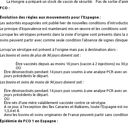
La Hongrie a préparé un stock de vaccin de sécurité.
Pas de sortie d’anim
FCO :
Évolution des règles aux mouvements pour l’Espagne :
Les autorités espagnoles ont publié hier de nouvelles conditions d’introduction
Le principe d’équivalence est maintenant mis en œuvre et les conditions sont l
Lorsque les sérotypes présents dans la zone d’origine sont présents dans la zo
ovins peuvent partir avec comme seule condition l’absence de signes clinique
Lorsqu’un sérotype est présent à l’origine mais pas à destination alors :
Les bovins et ovins de plus de 90 jours doivent soit :
Être vaccinés depuis au moins 10 jours (vaccin à 2 injections) ou 30 jo
OÙ
Être désinsectisés pendant 14 jours puis soumis à une analyse PCR avec un 
jours précédents le départ.
Les bovins et ovins de moins de 90 jours doivent soit :
Être désinsectisés pendant 14 jours puis soumis à une analyse PCR avec un 
jours précédents le départ.
OÙ
Être nés d’une mère valablement vaccinée contre ce sérotype.
A ce jour, à l’exception des îles Canaries et Baléares, toute l’Espagne est
1,3,4 et 8.
Ainsi les bovins et ovins originaires de France peuvent partir sans conditi
Épidémie de FCO 1 en Espagne :