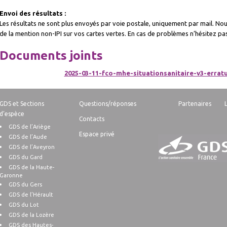
Envoi des résultats :
Les résultats ne sont plus envoyés par voie postale, uniquement par mail. Nous
de la mention non-IPI sur vos cartes vertes. En cas de problèmes n’hésitez pa
Documents joints
2025-03-11-fco-mhe-situationsanitaire-v3-errat
GDS et Sections
Questions/réponses
Partenaires
d’espèce
Contacts
GDS de l’Ariège
Espace privé
GDS de l’Aude
GDS de l’Aveyron
GDS du Gard
GDS de la Haute-
Garonne
GDS du Gers
GDS de l’Hérault
GDS du Lot
GDS de la Lozère
GDS des Hautes-