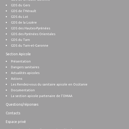
GDS du Gers
GDS de l’Hérault
GDS du Lot
GDS de la Lozère
GDS des Hautes-Pyrénées
GDS des Pyrénées Orientales
GDS du Tarn
GDS du Tarn-et-Garonne
Section Apicole
Présentation
Dangers sanitaires
Actualités apicoles
Actions
Les Rendez-vous du sanitaire apicole en Occitanie
Documentation
La section apicole partenaire de l’OMAA
Questions/réponses
Contacts
Espace privé