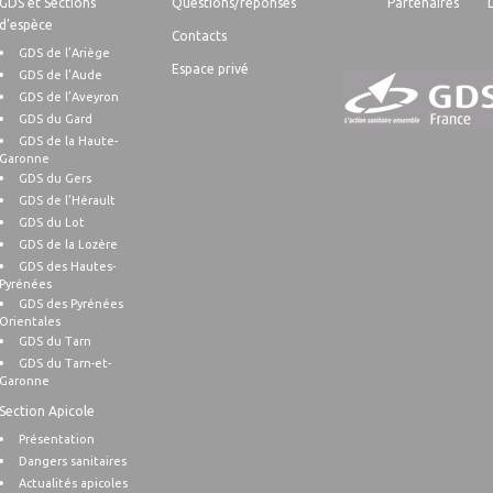
GDS et Sections
Questions/réponses
Partenaires
d’espèce
Contacts
GDS de l’Ariège
Espace privé
GDS de l’Aude
GDS de l’Aveyron
GDS du Gard
GDS de la Haute-
Garonne
GDS du Gers
GDS de l’Hérault
GDS du Lot
GDS de la Lozère
GDS des Hautes-
Pyrénées
GDS des Pyrénées
Orientales
GDS du Tarn
GDS du Tarn-et-
Garonne
Section Apicole
Présentation
Dangers sanitaires
Actualités apicoles