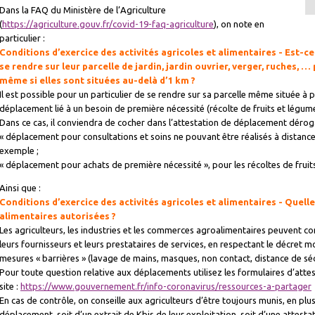
Dans la FAQ du Ministère de l’Agriculture
(
https://agriculture.gouv.fr/covid-19-faq-agriculture
), on note en
particulier :
Conditions d’exercice des activités agricoles et alimentaires - Est-ce 
se rendre sur leur parcelle de jardin, jardin ouvrier, verger, ruches, …
même si elles sont situées au-delà d’1 km ?
Il est possible pour un particulier de se rendre sur sa parcelle même située à 
déplacement lié à un besoin de première nécessité (récolte de fruits et légum
Dans ce cas, il conviendra de cocher dans l’attestation de déplacement déroga
« déplacement pour consultations et soins ne pouvant être réalisés à distance 
exemple ;
« déplacement pour achats de première nécessité », pour les récoltes de frui
Ainsi que :
Conditions d’exercice des activités agricoles et alimentaires - Quelle
alimentaires autorisées ?
Les agriculteurs, les industries et les commerces agroalimentaires peuvent con
leurs fournisseurs et leurs prestataires de services, en respectant le décret m
mesures « barrières » (lavage de mains, masques, non contact, distance de séc
Pour toute question relative aux déplacements utilisez les formulaires d’atte
site :
https://www.gouvernement.fr/info-coronavirus/ressources-a-partager
En cas de contrôle, on conseille aux agriculteurs d’être toujours munis, en plu
déplacement, soit d’un extrait de Kbis de leur exploitation, soit d’une attestat